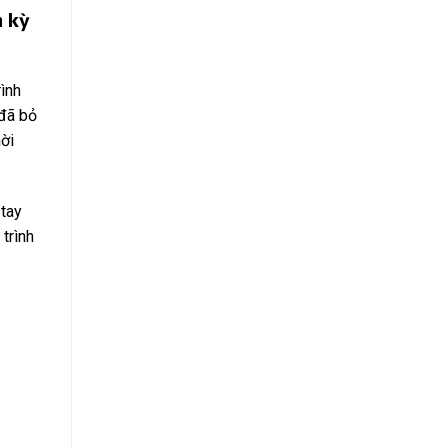
h kỳ
rình
 đã bỏ
hời
 tay
 trình