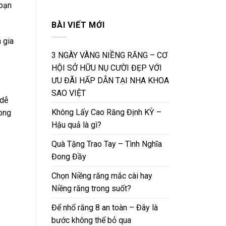
 bạn
BÀI VIẾT MỚI
 gia
3 NGÀY VÀNG NIỀNG RĂNG – CƠ
HỘI SỞ HỮU NỤ CƯỜI ĐẸP VỚI
ƯU ĐÃI HẤP DẪN TẠI NHA KHOA
SAO VIỆT
 dễ
Không Lấy Cao Răng Định KỲ –
rong
Hậu quả là gì?
Quà Tặng Trao Tay – Tình Nghĩa
Đong Đầy
Chọn Niềng răng mắc cài hay
Niềng răng trong suốt?
Để nhổ răng 8 an toàn – Đây là
bước không thể bỏ qua