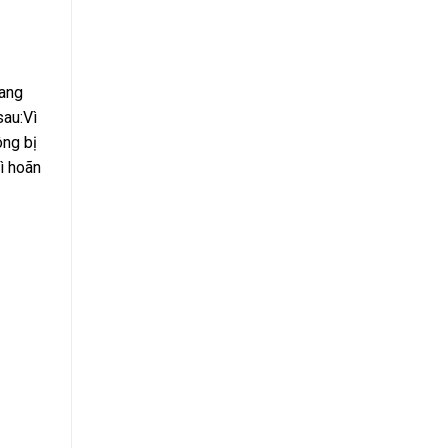
đang
sau:Vì
ông bị
ì hoãn