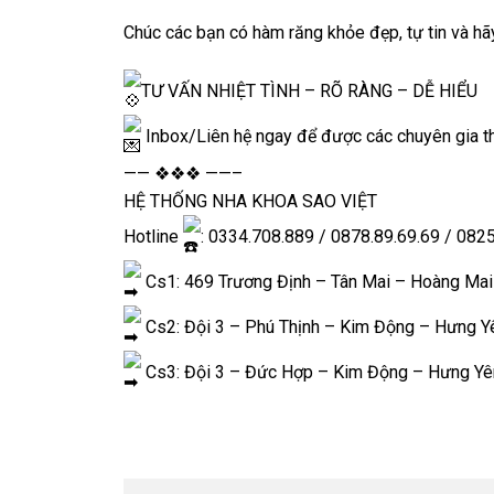
Chúc các bạn có hàm răng khỏe đẹp, tự tin và hãy
TƯ VẤN NHIỆT TÌNH – RÕ RÀNG – DỄ HIỂU
Inbox/Liên hệ ngay để được các chuyên gia t
—— ❖❖❖ ——–
HỆ THỐNG NHA KHOA SAO VIỆT
Hotline
: 0334.708.889 / 0878.89.69.69 / 082
Cs1: 469 Trương Định – Tân Mai – Hoàng Mai
Cs2: Đội 3 – Phú Thịnh – Kim Động – Hưng Y
Cs3: Đội 3 – Đức Hợp – Kim Động – Hưng Yê