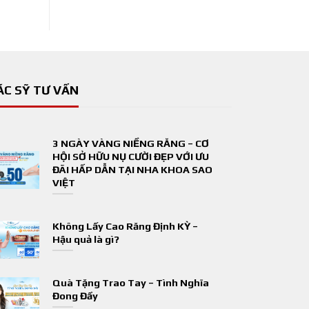
ÁC SỸ TƯ VẤN
3 NGÀY VÀNG NIỀNG RĂNG – CƠ
HỘI SỞ HỮU NỤ CƯỜI ĐẸP VỚI ƯU
ĐÃI HẤP DẪN TẠI NHA KHOA SAO
VIỆT
Không Lấy Cao Răng Định KỲ –
Hậu quả là gì?
Quà Tặng Trao Tay – Tình Nghĩa
Đong Đầy