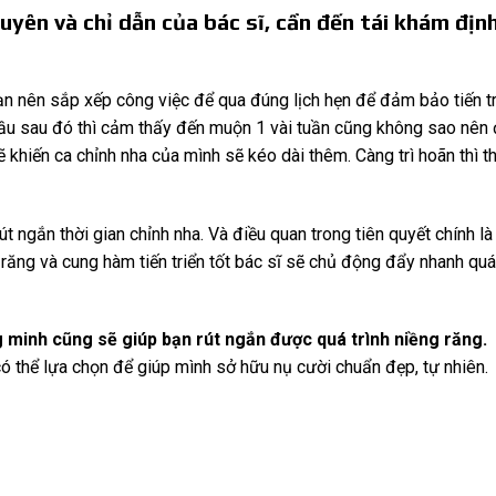
huyên và chỉ dẫn của bác sĩ, cần đến tái khám địn
 bạn nên sắp xếp công việc để qua đúng lịch hẹn để đảm bảo tiến t
 đầu sau đó thì cảm thấy đến muộn 1 vài tuần cũng không sao nên
ẽ khiến ca chỉnh nha của mình sẽ kéo dài thêm. Càng trì hoãn thì t
út ngắn thời gian chỉnh nha. Và điều quan trong tiên quyết chính là
, răng và cung hàm tiến triển tốt bác sĩ sẽ chủ động đẩy nhanh quá
g minh cũng sẽ giúp bạn rút ngắn được quá trình niềng răng.
ó thể lựa chọn để giúp mình sở hữu nụ cười chuẩn đẹp, tự nhiên.