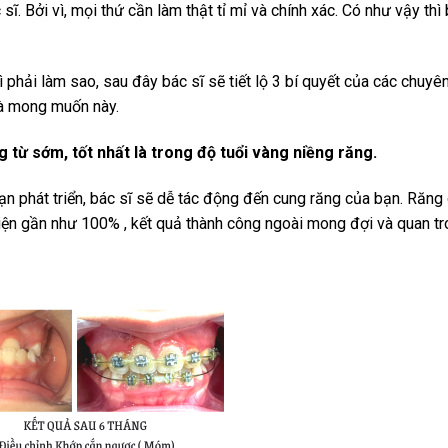
 sĩ. Bởi vì, mọi thứ cần làm thật tỉ mỉ và chính xác. Có như vậy thì
 phải làm sao, sau đây bác sĩ sẽ tiết lộ 3 bí quyết của các chuyên
và mong muốn này.
g từ sớm, tốt nhất là trong độ tuổi vàng niềng răng.
ạn phát triển, bác sĩ sẽ dễ tác động đến cung răng của bạn. Răng
 thiện gần như 100% , kết quả thành công ngoài mong đợi và quan t