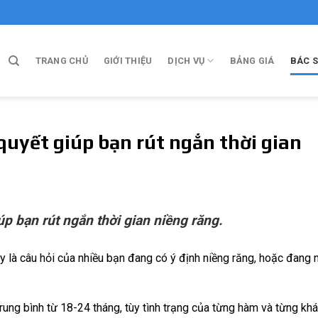
TRANG CHỦ
GIỚI THIỆU
DỊCH VỤ
BẢNG GIÁ
BÁC S
 quyết giúp bạn rút ngắn thời gian
úp bạn rút ngắn thời gian niềng răng.
y là câu hỏi của nhiều bạn đang có ý định niềng răng, hoặc đang 
, trung bình từ 18-24 tháng, tùy tình trạng của từng hàm và từng kh