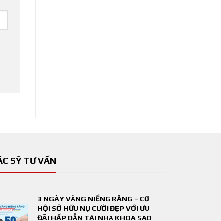
ÁC SỸ TƯ VẤN
3 NGÀY VÀNG NIỀNG RĂNG – CƠ
HỘI SỞ HỮU NỤ CƯỜI ĐẸP VỚI ƯU
ĐÃI HẤP DẪN TẠI NHA KHOA SAO