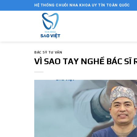
Skip
HỆ THỐNG CHUỖI NHA KHOA UY TÍN TOÀN QUỐC
to
content
BÁC SỸ TƯ VẤN
VÌ SAO TAY NGHỀ BÁC SĨ