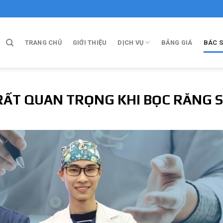
TRANG CHỦ
GIỚI THIỆU
DỊCH VỤ
BẢNG GIÁ
BÁC S
 RẤT QUAN TRỌNG KHI BỌC RĂNG 