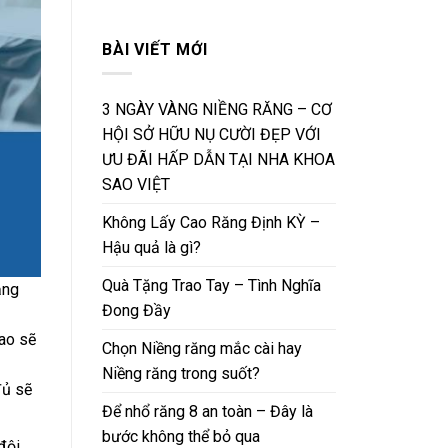
BÀI VIẾT MỚI
3 NGÀY VÀNG NIỀNG RĂNG – CƠ
HỘI SỞ HỮU NỤ CƯỜI ĐẸP VỚI
ƯU ĐÃI HẤP DẪN TẠI NHA KHOA
SAO VIỆT
Không Lấy Cao Răng Định KỲ –
Hậu quả là gì?
Quà Tặng Trao Tay – Tình Nghĩa
ăng
Đong Đầy
cao sẽ
Chọn Niềng răng mắc cài hay
Niềng răng trong suốt?
đủ sẽ
Để nhổ răng 8 an toàn – Đây là
bước không thể bỏ qua
đội